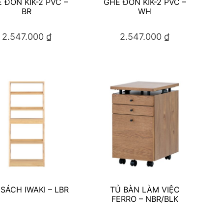
 ĐÔN KIK-2 PVC –
GHẾ ĐÔN KIK-2 PVC –
BR
WH
2.547.000
₫
2.547.000
₫
 SÁCH IWAKI – LBR
TỦ BÀN LÀM VIỆC
FERRO – NBR/BLK