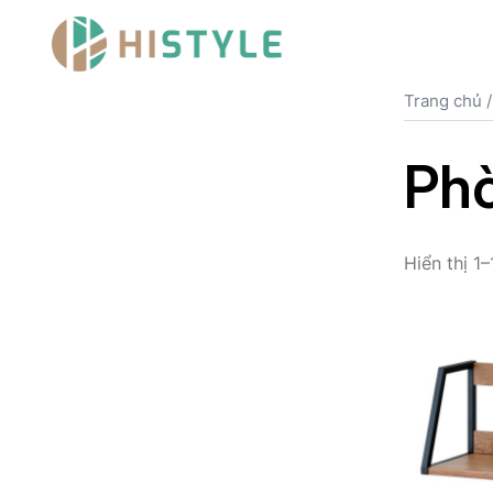
Chuyển
đến
nội
dung
Trang chủ
Phò
Hiển thị 1