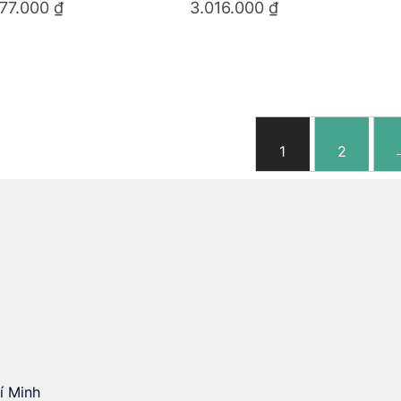
577.000
₫
3.016.000
₫
1
2
í Minh