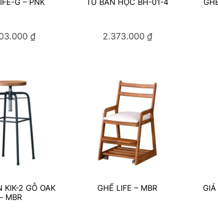
IFE-G – PNK
TỦ BÀN HỌC BH-01-4
GHẾ
203.000
₫
2.373.000
₫
 KIK-2 GỖ OAK
GHẾ LIFE – MBR
GIÁ
– MBR