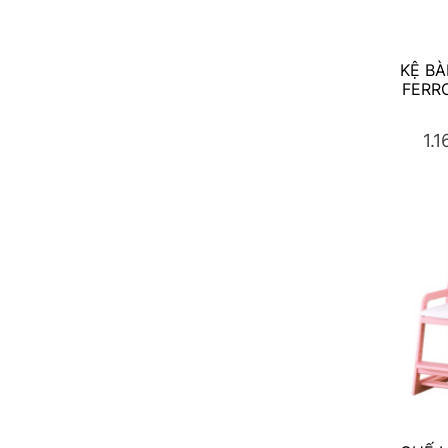
KỆ BÀ
FERRO
1.