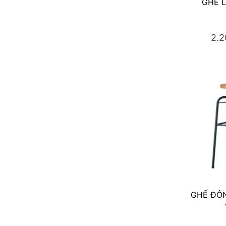
GHẾ L
2.
GHẾ ĐÔN